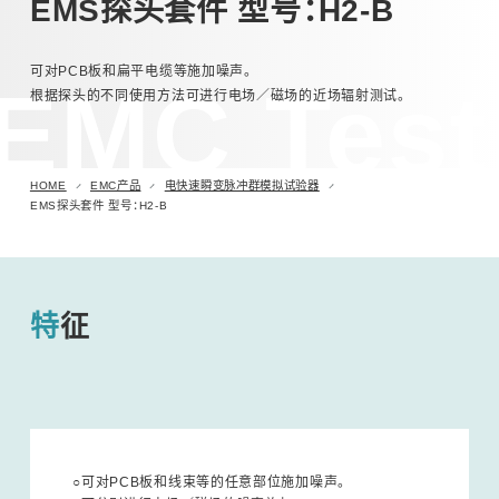
EMS探头套件 型号：H2-B
汽车用瞬时浪涌模拟试验器 (ISS/JSS系列)
可对PCB板和扁平电缆等施加噪声。
EMC Test
根据探头的不同使用方法可进行电场／磁场的近场辐射测试。
自动扫描EMC 测量系统 (EPS系列)
其他
HOME
EMC产品
电快速瞬变脉冲群模拟试验器
EMS探头套件 型号：H2-B
特征
○可对PCB板和线束等的任意部位施加噪声。