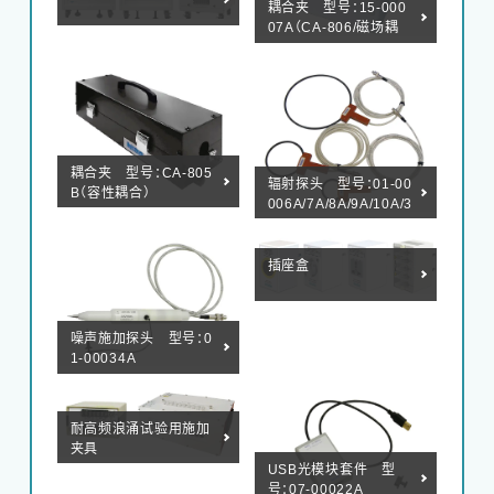
耦合夹 型号：15-000
07A（CA-806/磁场耦
合）
耦合夹 型号：CA-805
辐射探头 型号：01-00
B（容性耦合）
006A/7A/8A/9A/10A/3
1A/50A
插座盒
噪声施加探头 型号：0
1-00034A
耐高频浪涌试验用施加
夹具
USB光模块套件 型
号：07-00022A