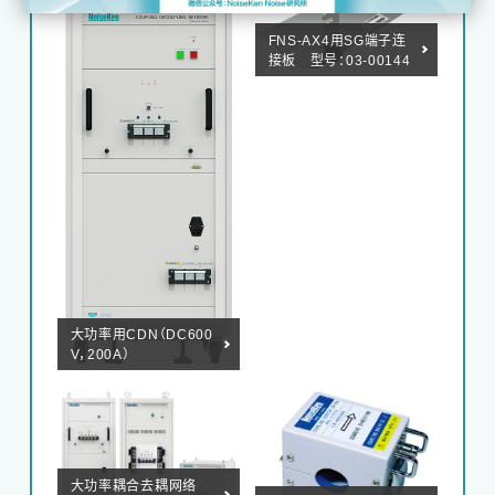
FNS-AX4用SG端子连
接板 型号：03-00144
A
大功率用CDN（DC600
V，200A）
大功率耦合去耦网络