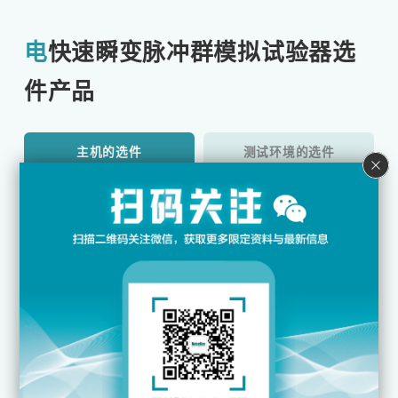
电快速瞬变脉冲群模拟试验器选
件产品
主机的选件
测试环境的选件
校准用选件
EFT/B测试仪用脉冲分
FNS用注入单元（DC65
压器 MODEL：00-N1
V/20A）
655A