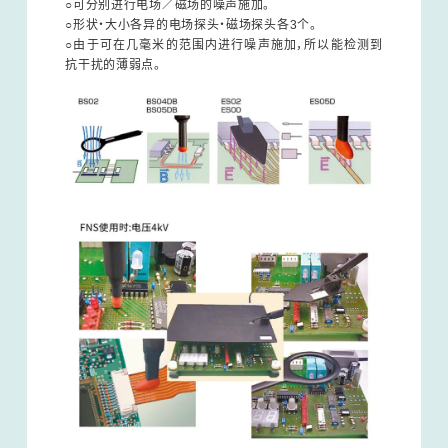
○可分别进行电场／磁场的噪声施加。
○形状・大小各异的电场探头・磁场探头各3个。
○由于可在几毫米的范围内进行噪声施加，所以能检测到
抗干扰的薄弱点。