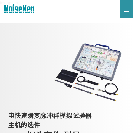
联系我们
fns-option
HOME
产品 页首
新到信息
关于Noiseken
静电放电模拟试验器 (ESS系列)
高频噪声模拟试验器
电快速瞬变脉冲群模拟试验器
日语
英语
雷击浪涌模拟试验器 (LSS系列)
电压跌落及升高模拟试验器 (VDS系列)
电快速瞬变脉冲群模拟试验器
主机的选件
阻尼振荡波模拟试验器