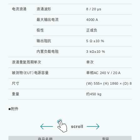
电流浪涌
浪涌波形
8 / 20 μs
最大输出电流
4000 A
极性
正或负
输出阻抗
5 Ω ±10 %
内置负载电阻
3 kΩ±10 %
浪涌重复周期单次
单次
被测物（EUT）电源容量
单相AC 240 V / 20 A
尺寸
(W) 555× (H) 1860 × (D) 840 
重量
约450 kg
■附件
商品名称
型号