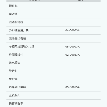
附件包
1个
电源线
1根
浪涌接地线
1根
外部触发用开关
04-00003A
1个
浪涌输出电缆
1根
单相用线路输入电缆
05-00003A
1根
检测接线柱
02-00023A
1个
放电探头
1个
警告灯
1个
保险丝
2个
线路输出电缆
05-00015A
2根
互锁接头
1个
操作说明书
1册