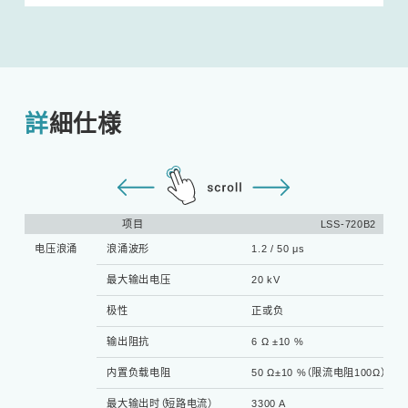
詳細仕様
项目
LSS-720B2
电压浪涌
浪涌波形
1.2 / 50 μs
最大输出电压
20 kV
极性
正或负
输出阻抗
6 Ω ±10 %
内置负载电阻
50 Ω±10 %（限流电阻100Ω）
最大输出时（短路电流）
3300 A