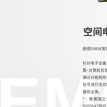
阻尼振荡波模拟试验器
汽车用瞬时浪涌模拟试验器
(ISS/JSS系列)
自动扫描EMC 测量系统 (EPS系列)
空间电
其他
使得EMI对
针对电子设备
EM
置・对策前后
通过对相机所
信号进行实时
展现出来。
* ： 根据国
5205547