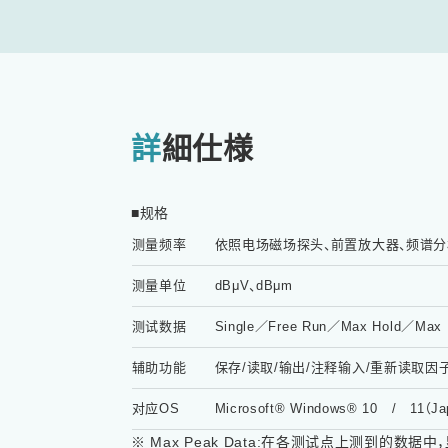
詳細仕様
■规格
测量频率
依照电场磁场探头、前置放大器、频谱
测量单位
dBμV、dBμm
测试数据
Single／Free Run／Max Hold／Max 
辅助功能
保存/读取/输出/注释输入/重新读取
对应OS
Microsoft® Windows® 10 / 11（Japa
※ Max Peak Data:
在各测试点上测到的数据中，