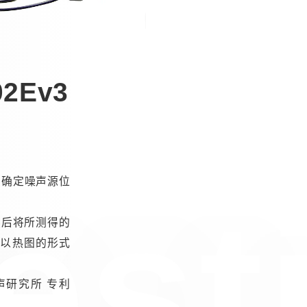
2Ev3
・确定噪声源位
est
然后将所测得的
起以热图的形式
噪声研究所 专利