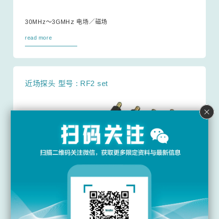
30MHz～3GMHｚ 电场／磁场
read more
近场探头 型号 : RF2 set