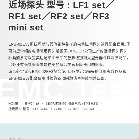
近场探头 型号 : LF1 set／
RF1 set／RF2 set／RF3
汽车用瞬时浪涌模拟试验器 (ISS/JSS系列)
mini set
自动扫描EMC 测量系统 (EPS系列)
EPS-02Ev3系统可以与其他各种各样的电场磁场探头进行配合使用。下
其他
面为您介绍的电场磁场探头是德国LANGER公司生产的近场探头探头
种类繁多可以完美适配单个部品的管脚级别到大型元器件以及装配品。
另外还有低频探头或是在更加适合在高频段使用的探头。
请务必尝试和EPS-02Ev3配合使用。各类近场探头的详细参数以及和
EMC Test
EPS-02Ev3配合使用时候的各项问题请咨询敝司营业部。
HOME
EMC产品
自动扫描EMC 测量系统 (EPS系列)
近场探头 型号 : LF1 set/RF1 set/RF2 set/RF3 mini set