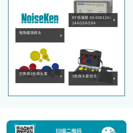
RF低噪放 00-00012A/
14A/16A/19A
电场磁场探头
交换用3色探头套
3色探头套组合