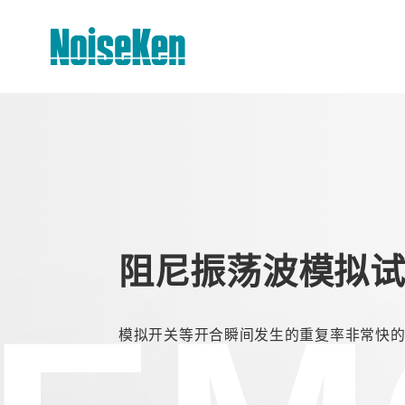
产品 页首
静电放电模拟试验器 (ESS系列)
高频噪声模拟试验器
阻尼振荡波模拟
电快速瞬变脉冲群模拟试验器
雷击浪涌模拟试验器 (LSS系列)
模拟开关等开合瞬间发生的重复率非常快的
电压跌落及升高模拟试验器 (VDS系
列)