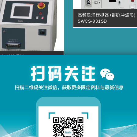
高频浪涌模拟器（群脉冲波形)
SWCS-931SD
尼振荡波模拟器 SWCS-
 series