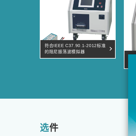
符合IEEE C37.90.1-2012标准
的阻尼振荡波模拟器
阻
900
选件