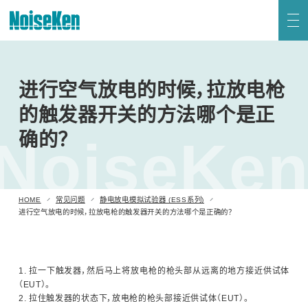
联系我们
HOME
产品 页首
进行空气放电的时候，拉放电枪
新到信息
关于Noiseken
的触发器开关的方法哪个是正
静电放电模拟试验器 (ESS系列)
确的？
NoiseKe
高频噪声模拟试验器
电快速瞬变脉冲群模拟试验器
HOME
常见问题
静电放电模拟试验器 (ESS系列)
日语
英语
进行空气放电的时候，拉放电枪的触发器开关的方法哪个是正确的？
雷击浪涌模拟试验器 (LSS系列)
电压跌落及升高模拟试验器 (VDS系列)
1. 拉一下触发器，然后马上将放电枪的枪头部从远离的地方接近供试体
（EUT）。
2. 拉住触发器的状态下，放电枪的枪头部接近供试体（EUT）。
阻尼振荡波模拟试验器