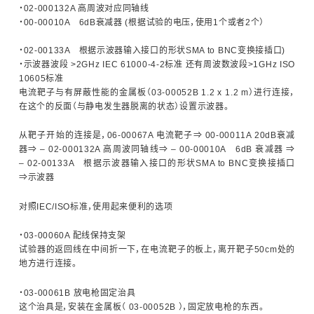
・02-000132A 高周波对应同轴线
・00-00010A 6dB衰减器 (根据试验的电压，使用1个或者2个）
汽车用瞬时浪涌模拟试验器 (ISS/JSS系列)
・02-00133A 根据示波器输入接口的形状SMA to BNC变换接插口)
・示波器波段 >2GHz IEC 61000-4-2标准 还有周波数波段>1GHz ISO
自动扫描EMC 测量系统 (EPS系列)
10605标准
电流靶子与有屏蔽性能的金属板（03-00052B 1.2 x 1.2 m）进行连接，
在这个的反面（与静电发生器脱离的状态）设置示波器。
其他
从靶子开始的连接是，06-00067A 电流靶子⇒ 00-00011A 20dB衰减
器⇒ – 02-000132A 高周波同轴线⇒ – 00-00010A 6dB 衰减器 ⇒
– 02-00133A 根据示波器输入接口的形状SMA to BNC变换接插口
⇒示波器
对照IEC/ISO标准，使用起来便利的选项
・03-00060A 配线保持支架
试验器的返回线在中间折一下，在电流靶子的板上，离开靶子50cm处的
地方进行连接。
・03-00061B 放电枪固定治具
这个治具是，安装在金属板（ 03-00052B ），固定放电枪的东西。