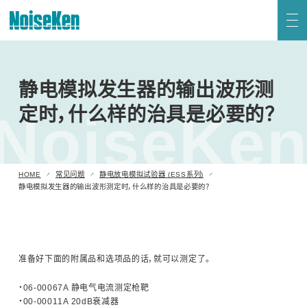
联系我们
HOME
产品 页首
静电模拟发生器的输出波形测
新到信息
关于Noiseken
定时，什么样的治具是必要的？
静电放电模拟试验器 (ESS系列)
NoiseKe
高频噪声模拟试验器
HOME
常见问题
静电放电模拟试验器 (ESS系列)
电快速瞬变脉冲群模拟试验器
静电模拟发生器的输出波形测定时，什么样的治具是必要的？
日语
英语
雷击浪涌模拟试验器 (LSS系列)
准备好下面的附属品和选项品的话，就可以测定了。
电压跌落及升高模拟试验器 (VDS系列)
・06-00067A 静电气电流测定枪靶
阻尼振荡波模拟试验器
・00-00011A 20dB衰减器