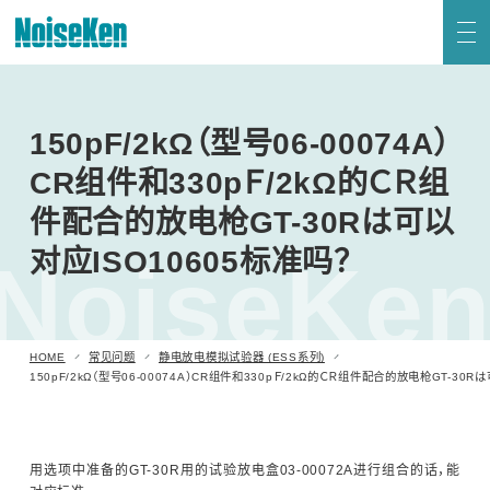
联系我们
HOME
产品 页首
150pF/2kΩ（型号06-00074A）
新到信息
关于Noiseken
CR组件和330pＦ/2kΩ的ＣＲ组
静电放电模拟试验器 (ESS系列)
件配合的放电枪GT-30Rは可以
高频噪声模拟试验器
对应ISO10605标准吗？
NoiseKe
电快速瞬变脉冲群模拟试验器
日语
英语
雷击浪涌模拟试验器 (LSS系列)
HOME
常见问题
静电放电模拟试验器 (ESS系列)
150pF/2kΩ（型号06-00074A）CR组件和330pＦ/2kΩ的ＣＲ组件配合的放电枪GT-30R
电压跌落及升高模拟试验器 (VDS系列)
用选项中准备的GT-30R用的试验放电盒03-00072A进行组合的话，能
阻尼振荡波模拟试验器