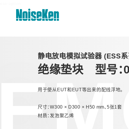
ess-option
产品 页首
静电放电模拟试验器 (ESS
静电放电模拟试验器 (ESS系列)
绝缘垫块 型号：03
EM
高频噪声模拟试验器
电快速瞬变脉冲群模拟试验器
用于使从EUT和EUT等出来的配线浮地。
雷击浪涌模拟试验器 (LSS系列)
尺寸：W300 × D300 × H50 mm、5张1套
电压跌落及升高模拟试验器 (VDS系
材质：发泡聚乙烯
列)