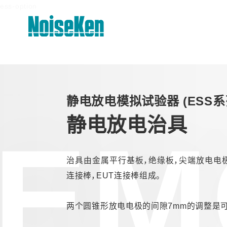
ess-option
产品 页首
静电放电模拟试验器 (ESS
静电放电模拟试验器 (ESS系列)
静电放电治具
EM
高频噪声模拟试验器
电快速瞬变脉冲群模拟试验器
治具由金属平行基板，绝缘板，尖端放电电极
雷击浪涌模拟试验器 (LSS系列)
连接棒，EUT连接棒组成。
电压跌落及升高模拟试验器 (VDS系
两个圆锥形放电电极的间隙7mm的调整是
列)