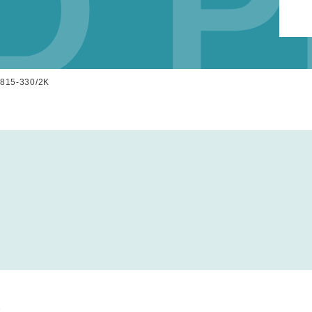
D P
15-330/2K
枪。