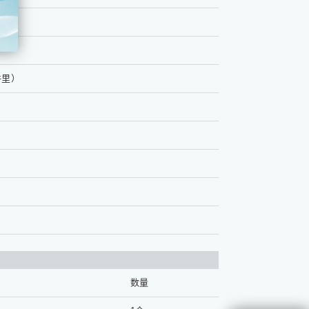
件里）
数量