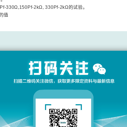
Pf-330Ω,150Pf-2kΩ, 330Pf-2kΩ的试验。
的值
规格/功
0.20 ～ 30kV±5%