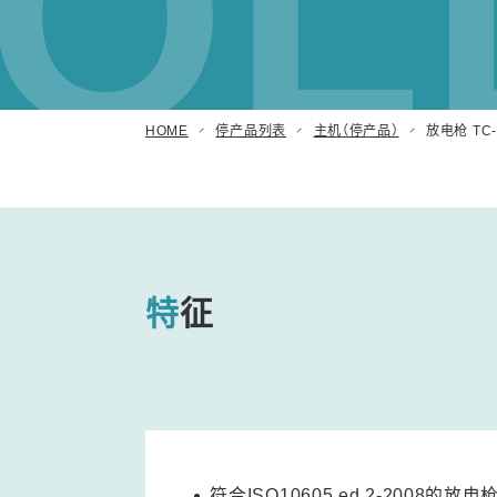
OL
阻尼振荡波模拟试验器
汽车用瞬时浪涌模拟试验器
(ISS/JSS系列)
自动扫描EMC 测量系统 (EPS系列)
HOME
停产品列表
主机（停产品）
放电枪 TC-8
其他
特征
符合ISO10605 ed.2-2008的放电