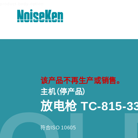
product-body-option
产品 页首
静电放电模拟试验器 (ESS系列)
高频噪声模拟试验器
该产品不再生产或销售。
主机（停产品）
电快速瞬变脉冲群模拟试验器
放电枪 TC-815-33
雷击浪涌模拟试验器 (LSS系列)
电压跌落及升高模拟试验器 (VDS系
列)
符合ISO 10605